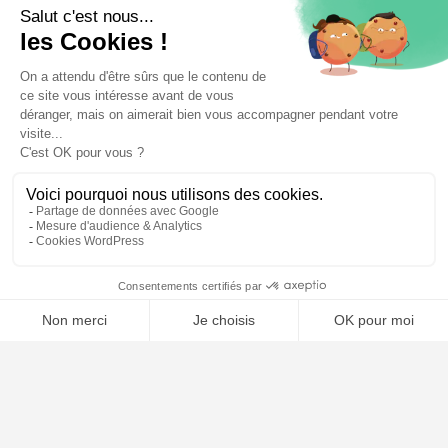
⚖️ Trouver mon avocat