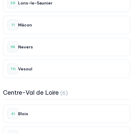
Lons-le-Saunier
39
Mâcon
71
Nevers
58
Vesoul
70
Centre-Val de Loire
(6)
Blois
41