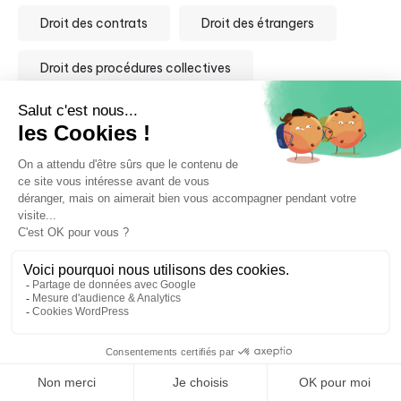
Droit des contrats
Droit des étrangers
Droit des procédures collectives
Droit des sociétés
Droit des successions
Droit douanier
Droit du commerce international
Droit du numérique et nouvelles technologies
Droit du sport
Droit du travail
Droit fiscal
Droit immobilier
⚖️ Trouver mon avocat
Droit international privé