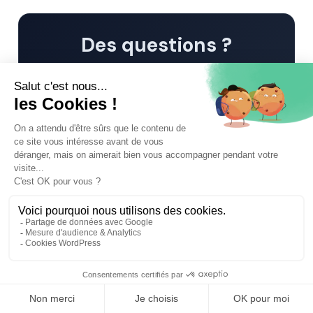
Des questions ?
Nous serons ravis d'y répondre !
contact@trouver-avocats.fr
📝 Déposer un dossier
⚖️ Trouver un avocat
🤖
Nos partenaires