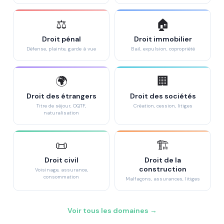
⚖️
🏠
Droit pénal
Droit immobilier
Défense, plainte, garde à vue
Bail, expulsion, copropriété
🌍
🏢
Droit des étrangers
Droit des sociétés
Titre de séjour, OQTF,
Création, cession, litiges
naturalisation
📜
🏗️
Droit civil
Droit de la
construction
Voisinage, assurance,
consommation
Malfaçons, assurances, litiges
Voir tous les domaines →