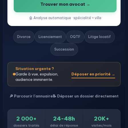
Trouver mon avocat →
🤖 Analyse automatique · spécialité + ville
Divorce
Licenciement
OQTF
Litige locatif
Succession
Situation urgente ?
Garde à vue, expulsion,
Déposer en priorité →
audience imminente.
🔎 Parcourir l'annuaire
📝 Déposer un dossier directement
2 000+
24-48h
20K+
dossiers traités
délai de réponse
visites/mois