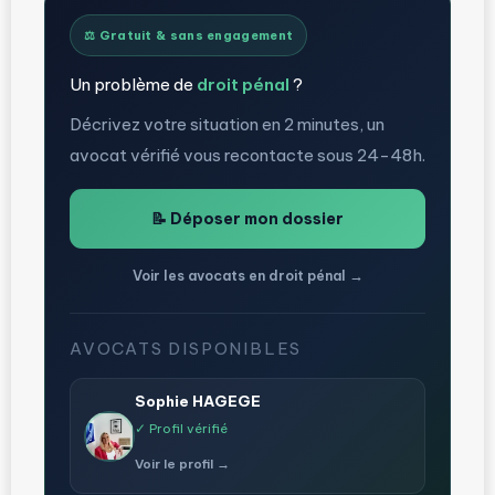
⚖️ Gratuit & sans engagement
Un problème de
droit pénal
?
Décrivez votre situation en 2 minutes, un
avocat vérifié vous recontacte sous 24-48h.
📝 Déposer mon dossier
Voir les avocats en droit pénal →
AVOCATS DISPONIBLES
Sophie HAGEGE
✓ Profil vérifié
Voir le profil →