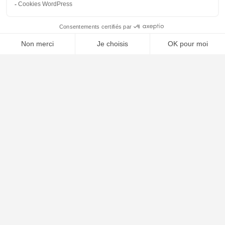
⚖️ Trouver un avocat en droit du sport
Poursuivre la lecture
25
SEP
2025