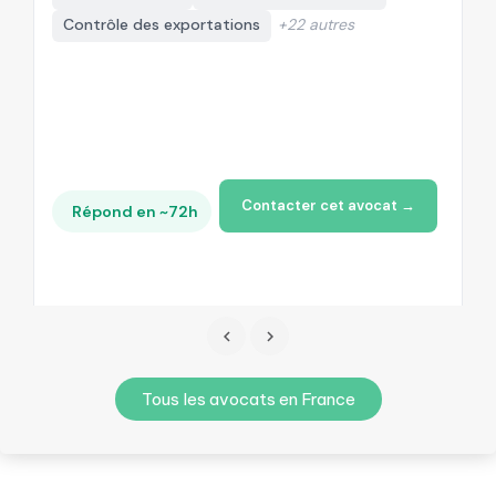
Contrôle des exportations
+22 autres
+
Contacter cet avocat →
Répond en ~72h
Tous les avocats en France