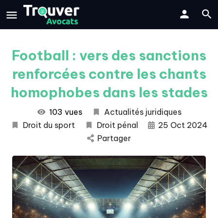
Football : vers des sanctions
renforcées contre les chants
homophobes dans les stades
103 vues
Actualités juridiques
Droit du sport
Droit pénal
25 Oct 2024
Partager