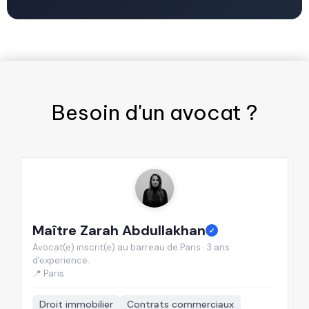
Besoin d'un
avocat
?
Maître Zarah Abdullakhan
M
✓
Avocat(e) inscrit(e) au barreau de Paris · 3 ans
Av
d'experience.
d'
📍 Paris

Droit immobilier
Contrats commerciaux