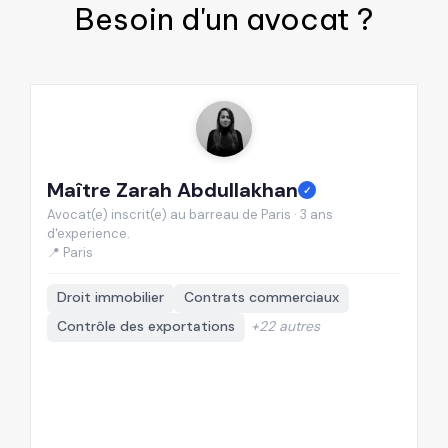
Besoin d'un
avocat
?
Maître Zarah Abdullakhan
M
✓
Avocat(e) inscrit(e) au barreau de Paris · 3 ans
Av
d'experience.
d'
📍 Paris
📍
Droit immobilier
Contrats commerciaux
Contrôle des exportations
+22 autres