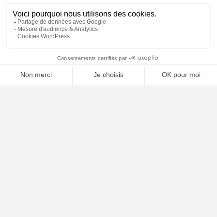
Notre ligne éditoriale
Conditions Générales de Vente
Conditions Générales d’Utilisation
Mentions légales
🤖
Contact
Plan du site
ARTICLES RÉCENTS
Comment choisir son avocat : les critères essentiels
Naturalisation française : conditions, dossier et délais en 2026
Garde alternée : conditions, droits et obligations en 2026
Les différentes formes de divorce en France 2026