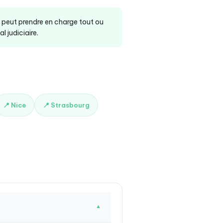
t peut prendre en charge tout ou
 judiciaire.
📍 Nice
📍 Strasbourg
▼