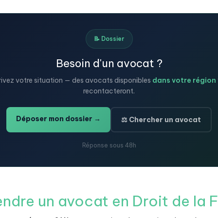
📝 Dossier
Besoin d'un avocat ?
ivez votre situation — des avocats disponibles
dans votre région
recontacteront.
Déposer mon dossier →
⚖️ Chercher un avocat
Réponse sous 48h
ndre un avocat en Droit de la F