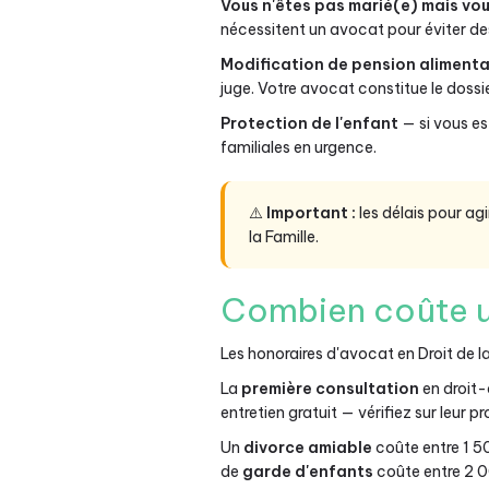
Vous n'êtes pas marié(e) mais vo
nécessitent un avocat pour éviter de
Modification de pension alimenta
juge. Votre avocat constitue le dossie
Protection de l'enfant
— si vous es
familiales en urgence.
⚠️
Important :
les délais pour ag
la Famille.
Combien coûte un
Les honoraires d'avocat en Droit de la
La
première consultation
en droit-
entretien gratuit — vérifiez sur leur pro
Un
divorce amiable
coûte entre 1 5
de
garde d'enfants
coûte entre 2 0