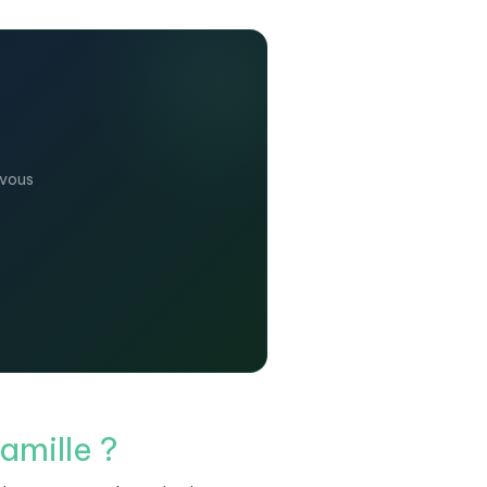
vous
amille ?