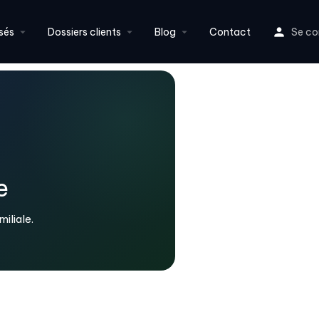
sés
Dossiers clients
Blog
Contact
Se co
e
iliale.