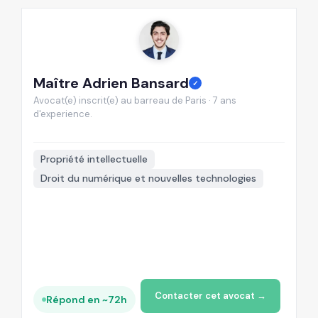
Maître Adrien Bansard
M
✓
Avocat(e) inscrit(e) au barreau de Paris · 7 ans
Av
d'experience.
d'

Propriété intellectuelle
Droit du numérique et nouvelles technologies
+
Contacter cet avocat →
Répond en ~72h