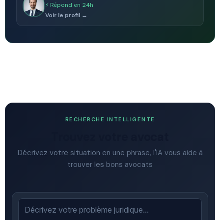
⚡ Répond en 24h
Voir le profil →
RECHERCHE INTELLIGENTE
Trouvez votre avocat
Décrivez votre situation en une phrase, l'IA vous aide à
trouver les bons avocats