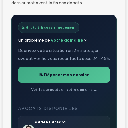
dernier mot avant la fin des débats.
⚖️ Gratuit & sans engagement
Un problème de
votre domaine
?
Décrivez votre situation en 2 minutes, un
avocat vérifié vous recontacte sous 24-48h.
📝 Déposer mon dossier
Voir les avocats en votre domaine →
AVOCATS DISPONIBLES
Adrien Bansard