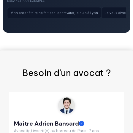
ESSAYEZ PAR EXEMPLE :
Mon propriétaire ne fait pas les travaux, je suis à Lyon
Je veux divorcer, 
Besoin d'un
avocat
?
Maître Adrien Bansard
M
✓
Avocat(e) inscrit(e) au barreau de Paris · 7 ans
Av