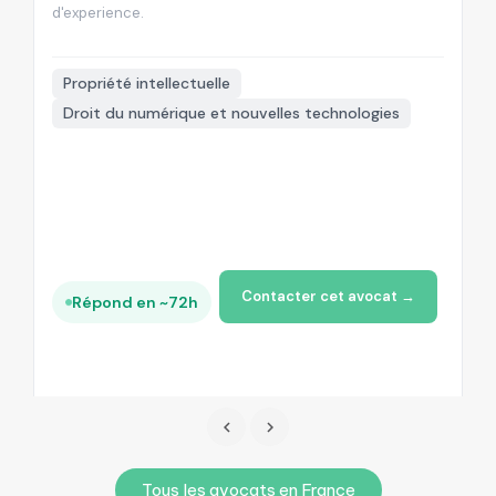
d'experience.
d'

Propriété intellectuelle
Droit du numérique et nouvelles technologies
+
Contacter cet avocat →
Répond en ~72h
Tous les avocats en France