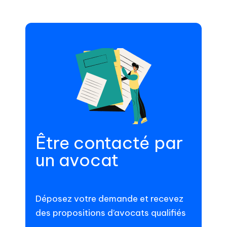
Être contacté par
un avocat
Déposez votre demande et recevez
des propositions d’avocats qualifiés