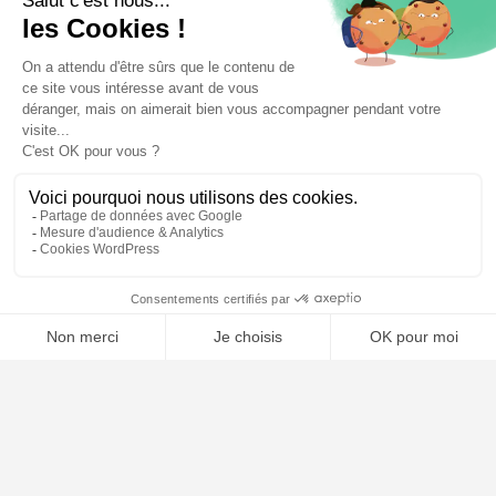
⚖️ Trouver mon avocat
À PROPOS