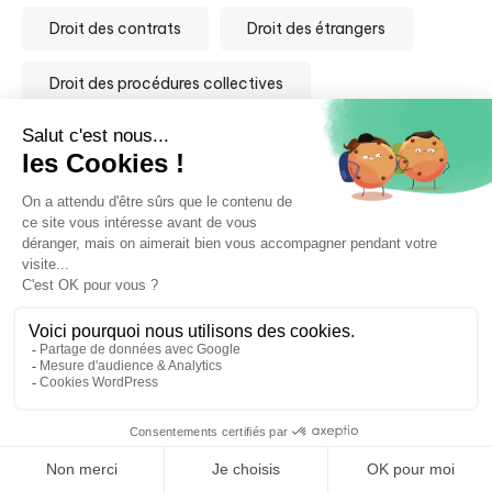
Droit des contrats
Droit des étrangers
Droit des procédures collectives
Droit des sociétés
Droit des successions
Droit douanier
Droit du commerce international
Droit du numérique et nouvelles technologies
Droit du sport
Droit du travail
Droit fiscal
Droit immobilier
⚖️ Trouver mon avocat
Droit international privé