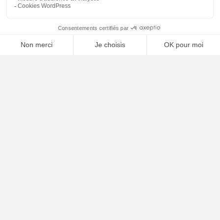
Contact
Plan du site
🤖
ARTICLES RÉCENTS
Comment choisir son avocat : les critères essentiels
Naturalisation française : conditions, dossier et délais en 2026
Garde alternée : conditions, droits et obligations en 2026
Les différentes formes de divorce en France 2026
Clause résolutoire bail commercial : procédure 2026
Arnaque sur internet : démarches et recours 2026
Titre de séjour vie privée et familiale : conditions 2026