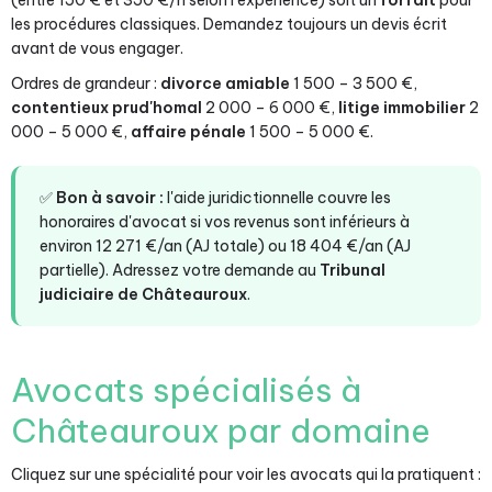
(entre 150 € et 350 €/h selon l'expérience) soit un
forfait
pour
les procédures classiques. Demandez toujours un devis écrit
avant de vous engager.
Ordres de grandeur :
divorce amiable
1 500 – 3 500 €,
contentieux prud'homal
2 000 – 6 000 €,
litige immobilier
2
000 – 5 000 €,
affaire pénale
1 500 – 5 000 €.
✅
Bon à savoir :
l'aide juridictionnelle couvre les
honoraires d'avocat si vos revenus sont inférieurs à
environ 12 271 €/an (AJ totale) ou 18 404 €/an (AJ
partielle). Adressez votre demande au
Tribunal
judiciaire de Châteauroux
.
Avocats spécialisés à
Châteauroux par domaine
Cliquez sur une spécialité pour voir les avocats qui la pratiquent :