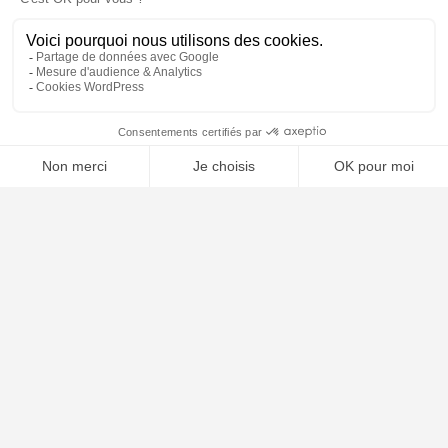
Conditions Générales d’Utilisation
Mentions légales
Contact
Plan du site
🤖
ARTICLES RÉCENTS
Comment choisir son avocat : les critères essentiels
Naturalisation française : conditions, dossier et délais en 2026
Garde alternée : conditions, droits et obligations en 2026
Les différentes formes de divorce en France 2026
Clause résolutoire bail commercial : procédure 2026