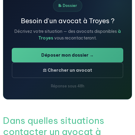
📝 Dossier
Besoin d'un avocat à Troyes ?
Décrivez votre situation — des avocats disponibles
à
Troyes
vous recontacteront.
Déposer mon dossier →
⚖️ Chercher un avocat
Réponse sous 48h
Dans quelles situations
contacter un avocat à