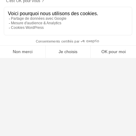
Conditions Générales d’Utilisation
Mentions légales
Contact
Plan du site
🤖
ARTICLES RÉCENTS
Comment choisir son avocat : les critères essentiels
Naturalisation française : conditions, dossier et délais en 2026
Garde alternée : conditions, droits et obligations en 2026
Les différentes formes de divorce en France 2026
Clause résolutoire bail commercial : procédure 2026