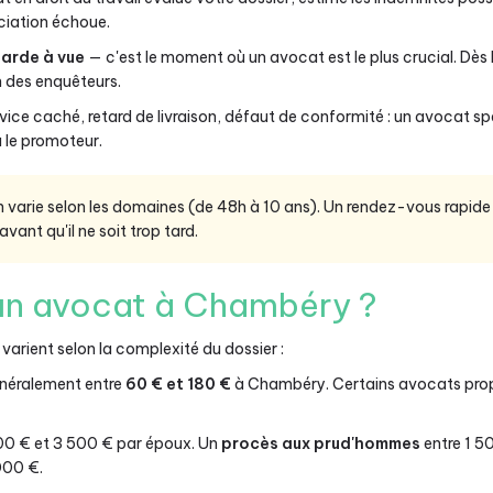
iation échoue.
garde à vue
— c'est le moment où un avocat est le plus crucial. Dès l
n des enquêteurs.
vice caché, retard de livraison, défaut de conformité : un avocat s
 le promoteur.
on varie selon les domaines (de 48h à 10 ans). Un rendez-vous rap
avant qu'il ne soit trop tard.
n avocat à Chambéry ?
arient selon la complexité du dossier :
néralement entre
60 € et 180 €
à Chambéry. Certains avocats propo
00 € et 3 500 € par époux. Un
procès aux prud'hommes
entre 1 5
000 €.