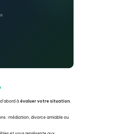
us
?
 d'abord à
évaluer votre situation
,
ons : médiation, divorce amiable ou
ibles et vous représente aux