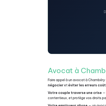
D
Avocat à Chambér
Faire appel à un avocat à Chambéry n
négocier
et
éviter les erreurs coû
Votre couple traverse une crise
— 
contentieux, et protège vos droits p
Votre employeur abuse
— un avocat