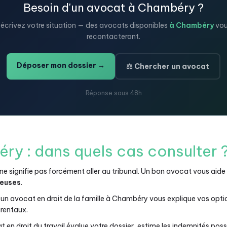
Besoin d'un avocat à Chambéry ?
écrivez votre situation — des avocats disponibles
à Chambéry
vo
recontacteront.
Déposer mon dossier →
⚖️ Chercher un avocat
Réponse sous 48h
y : dans quels cas consulter 
e signifie pas forcément aller au tribunal. Un bon avocat vous aide
teuses
.
un avocat en droit de la famille à Chambéry vous explique vos opti
arentaux.
 en droit du travail évalue votre dossier, estime les indemnités poss