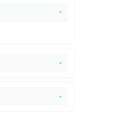
▼
▼
▼