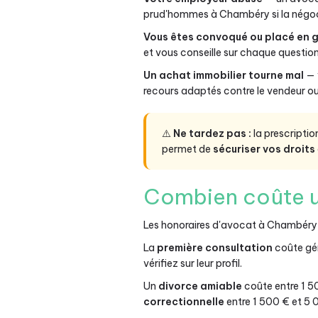
prud'hommes à Chambéry si la négoc
Vous êtes convoqué ou placé en 
et vous conseille sur chaque questio
Un achat immobilier tourne mal
— 
recours adaptés contre le vendeur ou
⚠️
Ne tardez pas :
la prescripti
permet de
sécuriser vos droits
Combien coûte u
Les honoraires d'avocat à Chambéry v
La
première consultation
coûte gé
vérifiez sur leur profil.
Un
divorce amiable
coûte entre 1 5
correctionnelle
entre 1 500 € et 5 