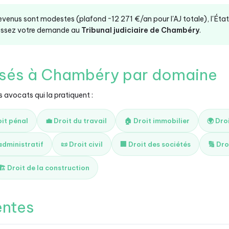
revenus sont modestes (plafond ~12 271 €/an pour l'AJ totale), l'Éta
dressez votre demande au
Tribunal judiciaire de Chambéry
.
isés à Chambéry par domaine
s avocats qui la pratiquent :
oit pénal
💼 Droit du travail
🏠 Droit immobilier
🌍 Dro
 administratif
📜 Droit civil
🏢 Droit des sociétés
🔢 Dro
🏗️ Droit de la construction
entes