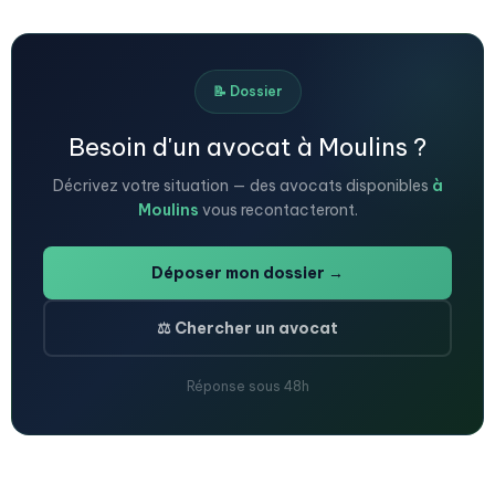
📝 Dossier
Besoin d'un avocat à Moulins ?
Décrivez votre situation — des avocats disponibles
à
Moulins
vous recontacteront.
Déposer mon dossier →
⚖️ Chercher un avocat
Réponse sous 48h