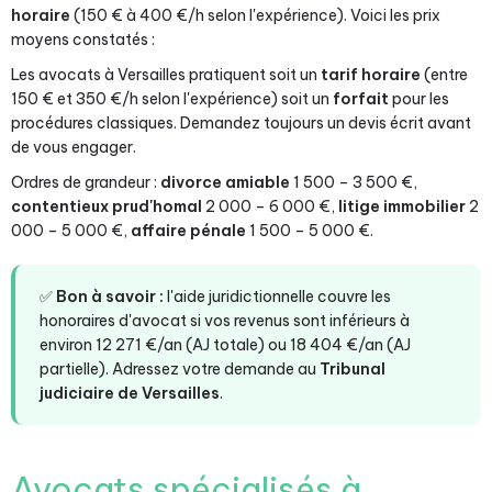
horaire
(150 € à 400 €/h selon l'expérience). Voici les prix
moyens constatés :
Les avocats à Versailles pratiquent soit un
tarif horaire
(entre
150 € et 350 €/h selon l'expérience) soit un
forfait
pour les
procédures classiques. Demandez toujours un devis écrit avant
de vous engager.
Ordres de grandeur :
divorce amiable
1 500 – 3 500 €,
contentieux prud'homal
2 000 – 6 000 €,
litige immobilier
2
000 – 5 000 €,
affaire pénale
1 500 – 5 000 €.
✅
Bon à savoir :
l'aide juridictionnelle couvre les
honoraires d'avocat si vos revenus sont inférieurs à
environ 12 271 €/an (AJ totale) ou 18 404 €/an (AJ
partielle). Adressez votre demande au
Tribunal
judiciaire de Versailles
.
Avocats spécialisés à