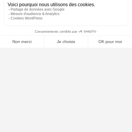
Mentions légales
Contact
Plan du site
🤖
ARTICLES RÉCENTS
Comment choisir son avocat : les critères essentiels
Naturalisation française : conditions, dossier et délais en 2026
Garde alternée : conditions, droits et obligations en 2026
Les différentes formes de divorce en France 2026
Clause résolutoire bail commercial : procédure 2026
Arnaque sur internet : démarches et recours 2026