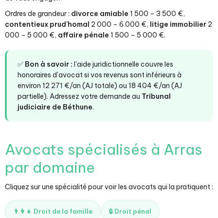
Ordres de grandeur :
divorce amiable
1 500 – 3 500 €,
contentieux prud'homal
2 000 – 6 000 €,
litige immobilier
2
000 – 5 000 €,
affaire pénale
1 500 – 5 000 €.
✅
Bon à savoir :
l'aide juridictionnelle couvre les
honoraires d'avocat si vos revenus sont inférieurs à
environ 12 271 €/an (AJ totale) ou 18 404 €/an (AJ
partielle). Adressez votre demande au
Tribunal
judiciaire de Béthune
.
Avocats spécialisés à Arras
par domaine
Cliquez sur une spécialité pour voir les avocats qui la pratiquent :
👨‍👩‍👧 Droit de la famille
🔒 Droit pénal