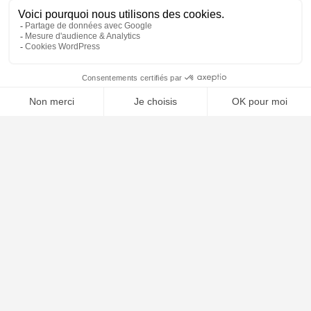
Mentions légales
Contact
Plan du site
🤖
ARTICLES RÉCENTS
Comment choisir son avocat : les critères essentiels
Naturalisation française : conditions, dossier et délais en 2026
Garde alternée : conditions, droits et obligations en 2026
Les différentes formes de divorce en France 2026
Clause résolutoire bail commercial : procédure 2026
Arnaque sur internet : démarches et recours 2026