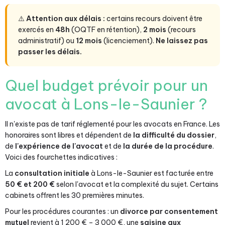
⚠️
Attention aux délais :
certains recours doivent être
exercés en
48h
(OQTF en rétention),
2 mois
(recours
administratif) ou
12 mois
(licenciement).
Ne laissez pas
passer les délais.
Quel budget prévoir pour un
avocat à Lons-le-Saunier ?
Il n'existe pas de tarif réglementé pour les avocats en France. Les
honoraires sont libres et dépendent de
la difficulté du dossier
,
de
l'expérience de l'avocat
et de
la durée de la procédure
.
Voici des fourchettes indicatives :
La
consultation initiale
à Lons-le-Saunier est facturée entre
50 € et 200 €
selon l'avocat et la complexité du sujet. Certains
cabinets offrent les 30 premières minutes.
Pour les procédures courantes : un
divorce par consentement
mutuel
revient à 1 200 € – 3 000 €, une
saisine aux