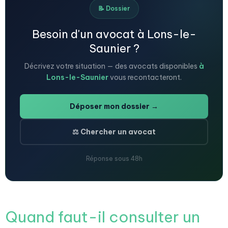
📝 Dossier
Besoin d'un avocat à Lons-le-
Saunier ?
Décrivez votre situation — des avocats disponibles
à
Lons-le-Saunier
vous recontacteront.
Déposer mon dossier →
⚖️ Chercher un avocat
Réponse sous 48h
Quand faut-il consulter un