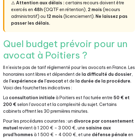
⚠️
Attention aux délais :
certains recours doivent être
exercés en
48h
(OQTF en rétention),
2 mois
(recours
administratif) ou
12 mois
(licenciement).
Ne laissez pas
passer les délais.
Quel budget prévoir pour un
avocat à Poitiers ?
Il n'existe pas de tarif réglementé pour les avocats en France. Les
honoraires sont libres et dépendent de
la difficulté du dossier
,
de
l'expérience de l'avocat
et de
la durée de la procédure
.
Voici des fourchettes indicatives :
La
consultation initiale
à Poitiers est facturée entre
50 € et
200 €
selon l'avocat et la complexité du sujet. Certains
cabinets offrent les 30 premières minutes.
Pour les procédures courantes : un
divorce par consentement
mutuel
revient à 1 200 € – 3 000 €, une
saisine aux
prud'hommes
à 1 500 € – 4 000 €, et une
défense pénale
en