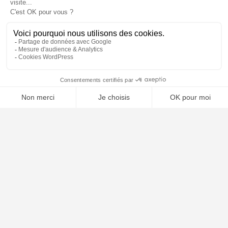
Conditions Générales d’Utilisation
Mentions légales
Contact
Plan du site
🤖
ARTICLES RÉCENTS
Comment choisir son avocat : les critères essentiels
Naturalisation française : conditions, dossier et délais en 2026
Garde alternée : conditions, droits et obligations en 2026
Les différentes formes de divorce en France 2026
Clause résolutoire bail commercial : procédure 2026