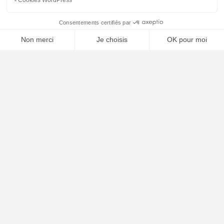
Contact
Plan du site
🤖
ARTICLES RÉCENTS
Comment choisir son avocat : les critères essentiels
Naturalisation française : conditions, dossier et délais en 2026
Garde alternée : conditions, droits et obligations en 2026
Les différentes formes de divorce en France 2026
Clause résolutoire bail commercial : procédure 2026
Arnaque sur internet : démarches et recours 2026
Titre de séjour vie privée et familiale : conditions 2026