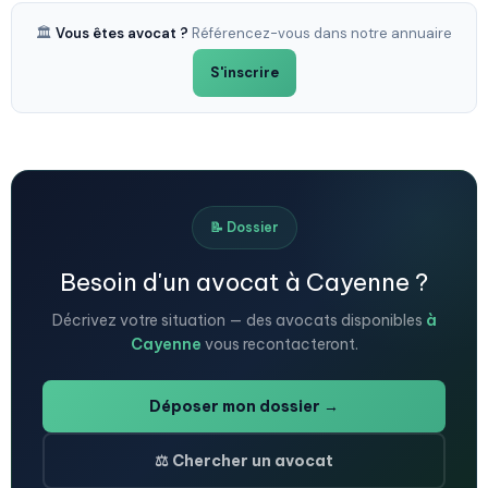
🏛️
Vous êtes avocat ?
Référencez-vous dans notre annuaire
S'inscrire
📝 Dossier
Besoin d'un avocat à Cayenne ?
Décrivez votre situation — des avocats disponibles
à
Cayenne
vous recontacteront.
Déposer mon dossier →
⚖️ Chercher un avocat