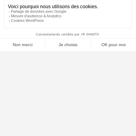
Conditions Générales d’Utilisation
Mentions légales
Contact
🤖
Plan du site
ARTICLES RÉCENTS
Comment choisir son avocat : les critères essentiels
Naturalisation française : conditions, dossier et délais en 2026
Garde alternée : conditions, droits et obligations en 2026
Les différentes formes de divorce en France 2026
Clause résolutoire bail commercial : procédure 2026