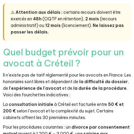
⚠️
Attention aux délais :
certains recours doivent être
exercés en
48h
(OQTF en rétention),
2 mois
(recours
administratif) ou
12 mois
(licenciement).
Ne laissez pas
passer les délais.
Quel budget prévoir pour un
avocat à Créteil ?
Il n'existe pas de tarif réglementé pour les avocats en France. Les
honoraires sont libres et dépendent de
la difficulté du dossier
,
de
l'expérience de l'avocat
et de
la durée de la procédure
.
Voici des fourchettes indicatives :
La
consultation initiale
à Créteil est facturée entre
50 € et
200 €
selon l'avocat et la complexité du sujet. Certains
cabinets offrent les 30 premières minutes.
Pour les procédures courantes : un
divorce par consentement
mutuel
revient à 1 200 € – 3 000 €, une
saisine aux