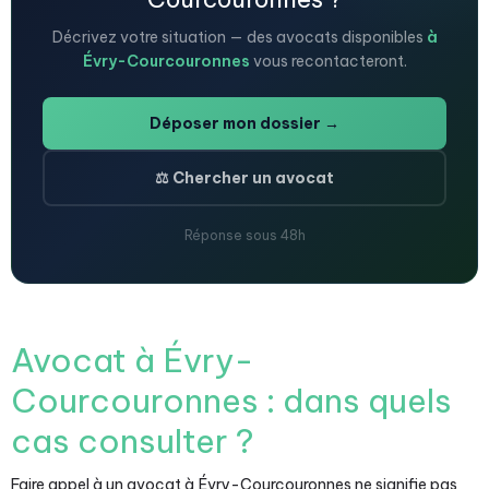
Décrivez votre situation — des avocats disponibles
à
Évry-Courcouronnes
vous recontacteront.
Déposer mon dossier →
⚖️ Chercher un avocat
Réponse sous 48h
Avocat à Évry-
Courcouronnes : dans quels
cas consulter ?
Faire appel à un avocat à Évry-Courcouronnes ne signifie pas