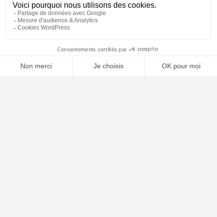
Mentions légales
Contact
Plan du site
🤖
ARTICLES RÉCENTS
Comment choisir son avocat : les critères essentiels
Naturalisation française : conditions, dossier et délais en 2026
Garde alternée : conditions, droits et obligations en 2026
Les différentes formes de divorce en France 2026
Clause résolutoire bail commercial : procédure 2026
Arnaque sur internet : démarches et recours 2026