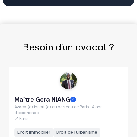
Besoin d'un
avocat
?
Maître Gora NIANG
M
✓
Avocat(e) inscrit(e) au barreau de Paris · 4 ans
Av
d'experience.
d'
📍 Paris
📍
Droit immobilier
Droit de l'urbanisme