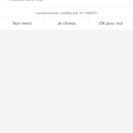
⚖️ Trouver un avocat en droit de l'union européenne
Poursuivre la lecture
25
SEP
2025
Condamnation à 5 ans de Nicolas Sarkozy pour