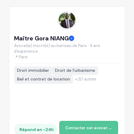
Maître Gora NIANG
M
✓
Avocat(e) inscrit(e) au barreau de Paris · 4 ans
Av
d'experience.
d'
📍 Paris
📍
Droit immobilier
Droit de l'urbanisme
Bail et contrat de location
+20 autres
Contacter cet avocat →
Répond en ~24h