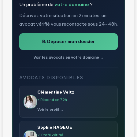
Un problème de
votre domaine
?
Décrivez votre situation en 2 minutes, un
avocat vérifié vous recontacte sous 24-48h.
📝 Déposer mon dossier
Voir les avocats en votre domaine →
AVOCATS DISPONIBLES
Clémentine Veltz
⚡ Répond en 72h
Voir le profil →
Sophie HAGEGE
✓ Profil vérifié