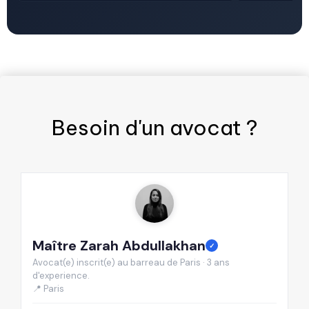
Besoin d'un
avocat
?
Maître Zarah Abdullakhan
M
✓
Avocat(e) inscrit(e) au barreau de Paris · 3 ans
Av
d'experience.
d'
📍 Paris
📍