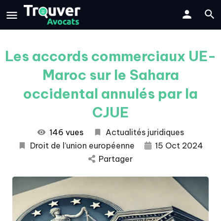
Les accords commerciaux UE-
Maroc sur le Sahara
occidental annulés par la
CJUE
146 vues
Actualités juridiques
Droit de l’union européenne
15 Oct 2024
Partager