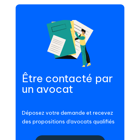
Être contacté par
un avocat
Déposez votre demande et recevez
des propositions d’avocats qualifiés