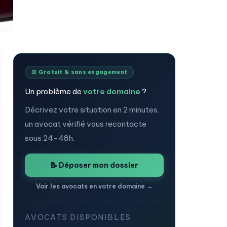
⚖️ Gratuit & sans engagement
Un problème de
votre domaine
?
Décrivez votre situation en 2 minutes,
un avocat vérifié vous recontacte
sous 24-48h.
📝 Déposer mon dossier
Voir les avocats en votre domaine →
AVOCATS DISPONIBLES