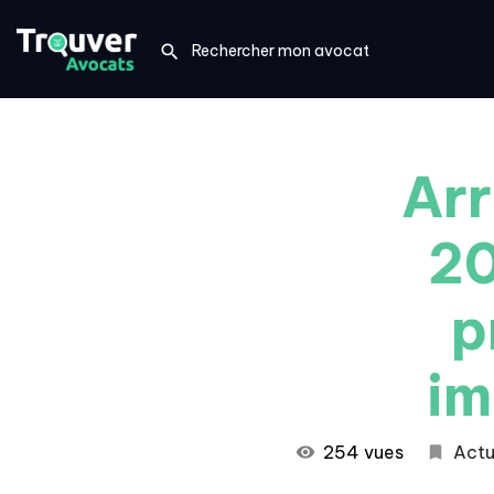
Arr
20
p
im
254 vues
Actu