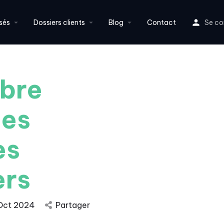
sés
Dossiers clients
Blog
Contact
Se co
obre
des
es
ers
Oct 2024
Partager