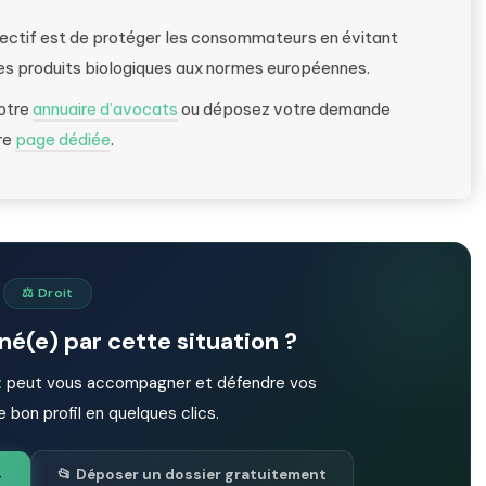
jectif est de protéger les consommateurs en évitant
es produits biologiques aux normes européennes.
notre
annuaire d’avocats
ou déposez votre demande
re
page dédiée
.
⚖️ Droit
é(e) par cette situation ?
t
peut vous accompagner et défendre vos
e bon profil en quelques clics.
→
📂 Déposer un dossier gratuitement