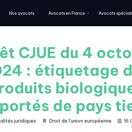
Nos avocats
Avocats en France
Avocats spéciali
êt CJUE du 4 oct
24 : étiquetage 
roduits biologiqu
portés de pays ti
alités juridiques
Droit de l’union européenne
16 