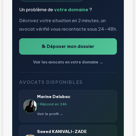
Un problème de
votre domaine
?
Décrivez votre situation en 2 minutes, un
avocat vérifié vous recontacte sous 24-48h.
📝 Déposer mon dossier
Voir les avocats en votre domaine →
AVOCATS DISPONIBLES
Marine Delubac
⚡ Répond en 24h
Voir le profil →
Saeed KANIVALI-ZADE