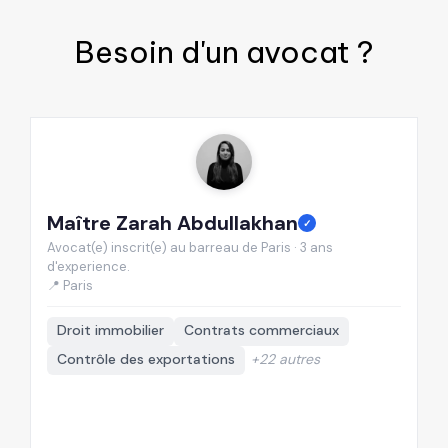
Besoin d'un
avocat
?
Maître Zarah Abdullakhan
M
✓
Avocat(e) inscrit(e) au barreau de Paris · 3 ans
Av
d'experience.
d'
📍 Paris
📍
Droit immobilier
Contrats commerciaux
Contrôle des exportations
+22 autres