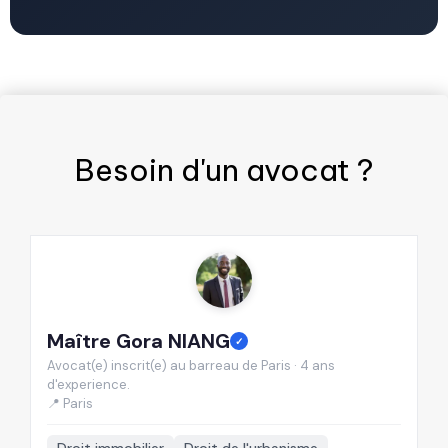
Besoin d'un
avocat
?
Maître Gora NIANG
M
✓
Avocat(e) inscrit(e) au barreau de Paris · 4 ans
Av
d'experience.
d'
📍 Paris
📍