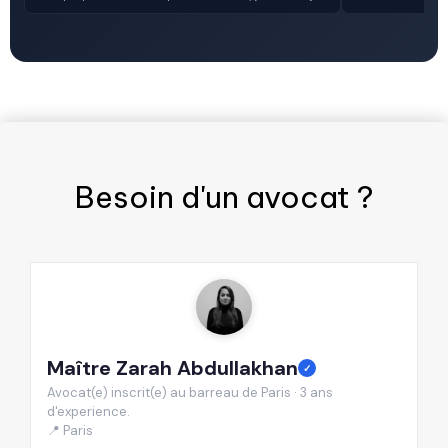
Besoin d'un
avocat
?
Maître Zarah Abdullakhan
M
✓
Avocat(e) inscrit(e) au barreau de Paris · 3 ans
Av
d'experience.
d'
📍 Paris
📍