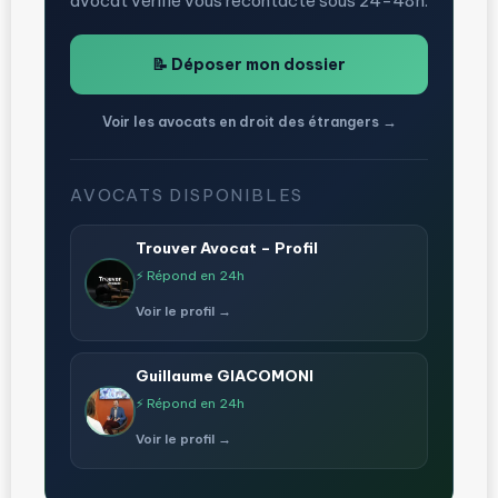
avocat vérifié vous recontacte sous 24-48h.
📝 Déposer mon dossier
Voir les avocats en droit des étrangers →
AVOCATS DISPONIBLES
Trouver Avocat – Profil
⚡ Répond en 24h
Voir le profil →
Guillaume GIACOMONI
⚡ Répond en 24h
Voir le profil →