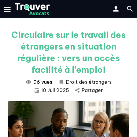
Circulaire sur le travail des
étrangers en situation
régulière : vers un accès
facilité à l’emploi
96 vues
Droit des étrangers
10 Juil 2025
Partager