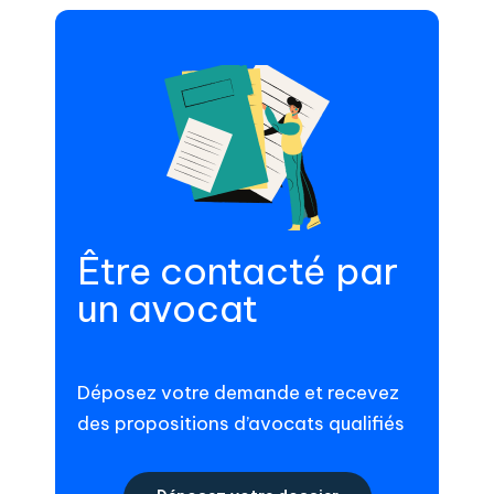
Être contacté par
un avocat
Déposez votre demande et recevez
des propositions d’avocats qualifiés