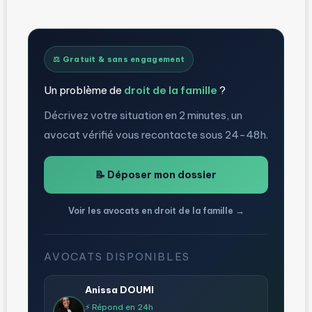
⚖️ Gratuit & sans engagement
Un problème de
droit de la famille
?
Décrivez votre situation en 2 minutes, un
avocat vérifié vous recontacte sous 24-48h.
📝 Déposer mon dossier
Voir les avocats en droit de la famille →
AVOCATS DISPONIBLES
Anissa DOUMI
⚡ Répond en 24h