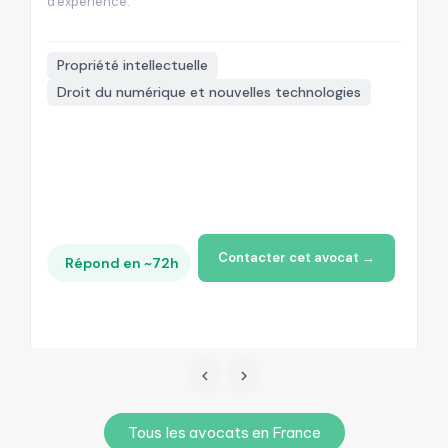
d'experience.
d'
📍
Propriété intellectuelle
Droit du numérique et nouvelles technologies
Contacter cet avocat →
Répond en ~72h
Tous les avocats en France