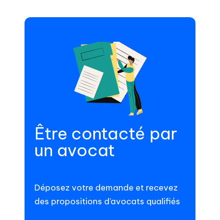
Être contacté par
un avocat
Déposez votre demande et recevez
des propositions d’avocats qualifiés