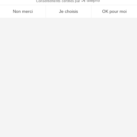
⚖️ Trouver un avocat en droit pénal
Poursuivre la lecture
21
AVR
2026
Conduite sous stupéfiants ou alcool : sanctions
2026