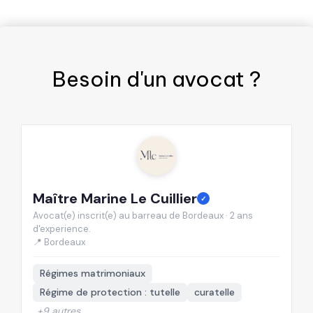
Besoin d'un
avocat
?
Maître Marine Le Cuillier
M
✓
Avocat(e) inscrit(e) au barreau de Bordeaux · 2 ans
Av
d'experience.
d'
📍 Bordeaux
📍
Régimes matrimoniaux
Régime de protection : tutelle
curatelle
+9 autres