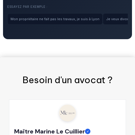
ESSAYEZ PAR EXEMPLE :
Mon propriétaire ne fait pas les travaux, je suis à Lyon
Je veux divorcer, 
Besoin d'un
avocat
?
Maître Marine Le Cuillier
M
✓