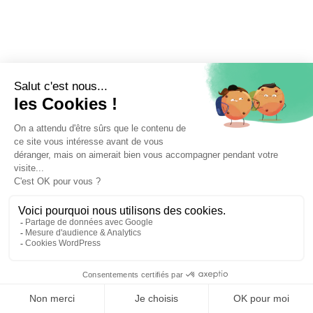
⚖️ Trouver un avocat en droit pénal