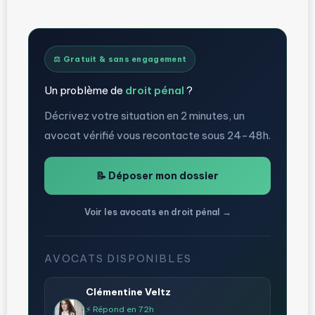
⚖️ Gratuit & sans engagement
Un problème de
droit pénal
?
Décrivez votre situation en 2 minutes, un
avocat vérifié vous recontacte sous 24-48h.
📝 Déposer mon dossier
Voir les avocats en droit pénal →
AVOCATS DISPONIBLES
Clémentine Veltz
⚡ Répond en 72h