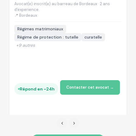
Avocat(e) inscrit(e) au barreau de Bordeaux · 2 ans
Av
d'experience.
d'
📍 Bordeaux
📍
Régimes matrimoniaux
Régime de protection : tutelle
curatelle
+9 autres
Contacter cet avocat →
Répond en ~24h