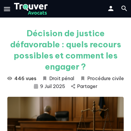
Décision de justice
défavorable : quels recours
possibles et comment les
engager ?
446 vues
Droit pénal
Procédure civile
9 Juil 2025
Partager