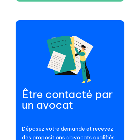
Être contacté par
un avocat
Déposez votre demande et recevez
des propositions d’avocats qualifiés