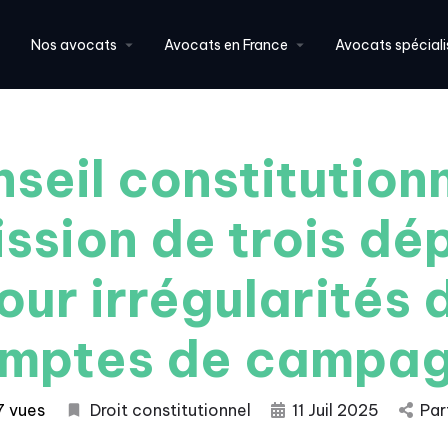
Nos avocats
Avocats en France
Avocats spéciali
seil constitutionn
ssion de trois dé
our irrégularités 
mptes de campa
7 vues
Droit constitutionnel
11 Juil 2025
Par