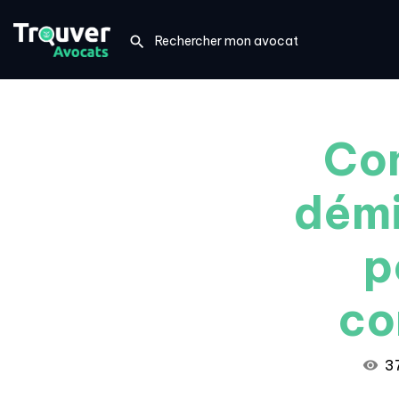
Con
démi
p
co
3