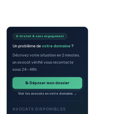
⚖️ Gratuit & sans engagement
Un problème de
votre domaine
?
Décrivez votre situation en 2 minutes,
un avocat vérifié vous recontacte
sous 24-48h.
📝 Déposer mon dossier
Voir les avocats en votre domaine →
AVOCATS DISPONIBLES