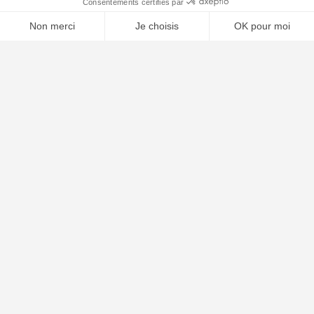
🤖
À PROPOS
Notre concept
Dossiers clients
Déposer mon dossier
Qui sommes nous ?
Notre ligne éditoriale
Conditions Générales de Vente