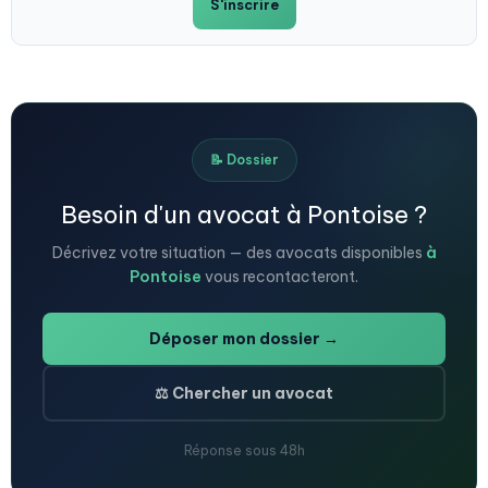
S'inscrire
📝 Dossier
Besoin d'un avocat à Pontoise ?
Décrivez votre situation — des avocats disponibles
à
Pontoise
vous recontacteront.
Déposer mon dossier →
⚖️ Chercher un avocat
Réponse sous 48h