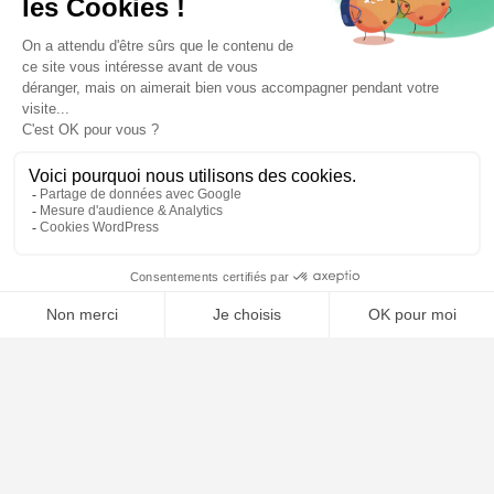
🤖
À PROPOS