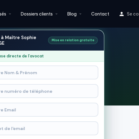
sés
Dossiers clients
Blog
Contact
Se co
e à Maître Sophie
Mise en relation gratuite
GE
se directe de l'avocat