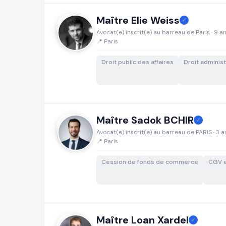
Maître Elie Weiss
✓
Avocat(e) inscrit(e) au barreau de Paris · 9 a
📍 Paris
Droit public des affaires
Droit administ
Maître Sadok BCHIR
✓
Avocat(e) inscrit(e) au barreau de PARIS · 3 a
📍 Paris
Cession de fonds de commerce
CGV 
Maître Loan Xardel
✓