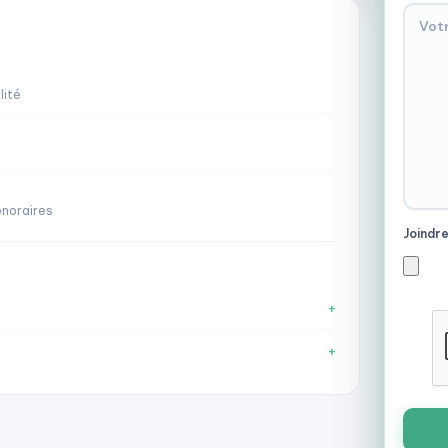
lité
onoraires
Joindre