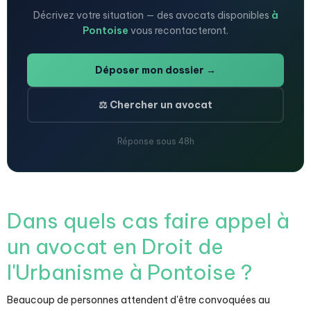
Décrivez votre situation — des avocats disponibles
à
Pontoise
vous recontacteront.
Déposer mon dossier →
⚖️ Chercher un avocat
Réponse sous 48h
Dans quels cas faire appel à
un avocat en Droit de
l'Urbanisme à Pontoise ?
Beaucoup de personnes attendent d'être convoquées au