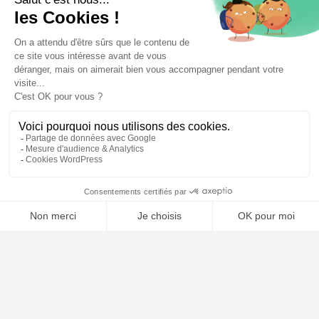
🤖
À PROPOS