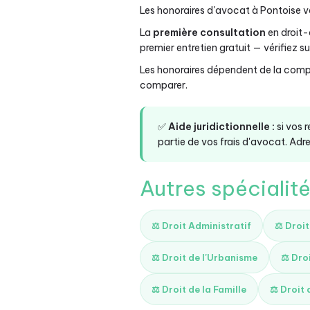
Les honoraires d'avocat à Pontoise va
La
première consultation
en droit
premier entretien gratuit — vérifiez sur 
Les honoraires dépendent de la compl
comparer.
✅
Aide juridictionnelle :
si vos 
partie de vos frais d'avocat. Adre
Autres spécialit
⚖️ Droit Administratif
⚖️ Droi
⚖️ Droit de l'Urbanisme
⚖️ Dro
⚖️ Droit de la Famille
⚖️ Droit 