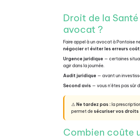
Droit de la Sant
avocat ?
Faire appel à un avocat à Pontoise ne
négocier
et
éviter les erreurs coû
Urgence juridique
— certaines situa
agir dans la journée.
Audit juridique
— avant un investiss
Second avis
— vous n'êtes pas sûr d
⚠️
Ne tardez pas :
la prescripti
permet de
sécuriser vos droits
Combien coûte u