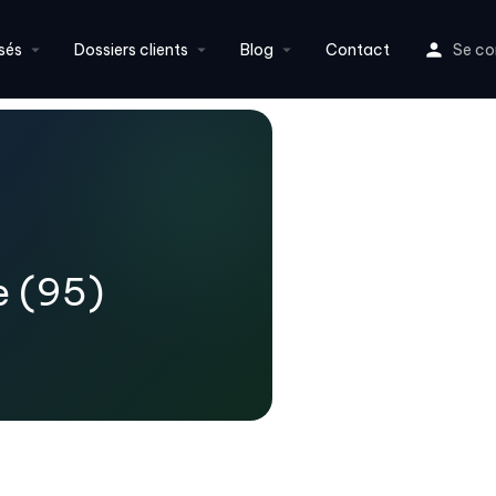
sés
Dossiers clients
Blog
Contact
Se co
e (95)