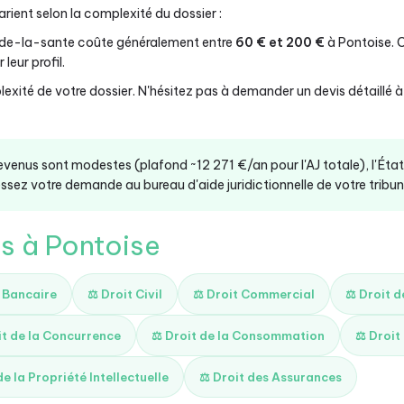
rient selon la complexité du dossier :
-de-la-sante coûte généralement entre
60 € et 200 €
à Pontoise. 
leur profil.
exité de votre dossier. N'hésitez pas à demander un devis détaillé 
revenus sont modestes (plafond ~12 271 €/an pour l'AJ totale), l'Éta
ssez votre demande au bureau d'aide juridictionnelle de votre tribunal
és à Pontoise
t Bancaire
⚖️ Droit Civil
⚖️ Droit Commercial
⚖️ Droit 
it de la Concurrence
⚖️ Droit de la Consommation
⚖️ Droit
de la Propriété Intellectuelle
⚖️ Droit des Assurances