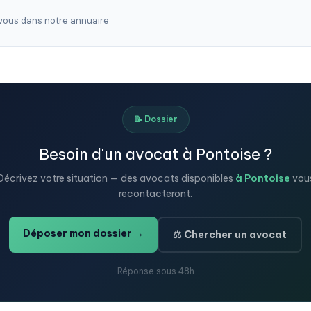
ous dans notre annuaire
📝 Dossier
Besoin d'un avocat à Pontoise ?
Décrivez votre situation — des avocats disponibles
à Pontoise
vou
recontacteront.
Déposer mon dossier →
⚖️ Chercher un avocat
Réponse sous 48h