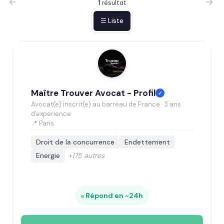
1
résultat
☰ Liste
Maître Trouver Avocat - Profil
✓
Avocat(e) inscrit(e) au barreau de France · 3 ans
d'experience.
📍 Paris
Droit de la concurrence
Endettement
Energie
+175 autres
Répond en ~24h