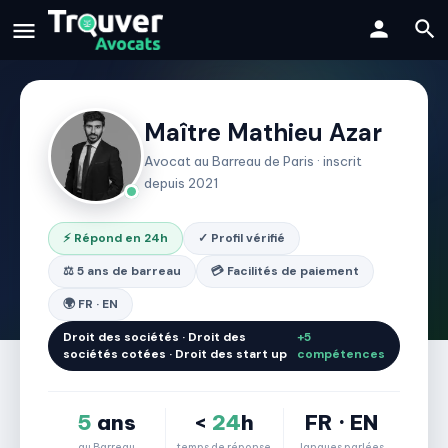
Maître Mathieu Azar
Avocat au Barreau de Paris · inscrit
depuis 2021
⚡ Répond en 24h
✓ Profil vérifié
⚖️ 5 ans de barreau
💳 Facilités de paiement
🌍 FR · EN
Droit des sociétés · Droit des
+5
sociétés cotées · Droit des start up
compétences
5
ans
<
24
h
FR · EN
au Barreau
temps de réponse
langues parlées