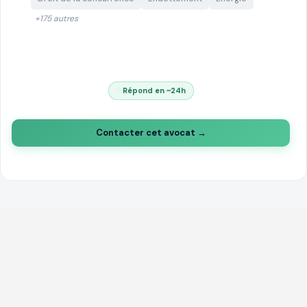
+175 autres
Répond en ~24h
Contacter cet avocat →