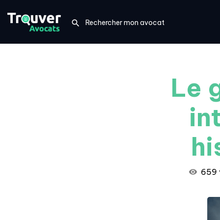
Le 
in
hi
659 