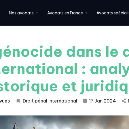
Nos avocats
Avocats en France
Avocats spéciali
génocide dans le d
ternational : anal
storique et juridi
vues
Droit pénal international
17 Jan 2024