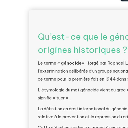
Qu’est-ce que le géno
origines historiques ?
Le terme «
génocide
« , forgé par Raphael 
l’extermination délibérée d’un groupe national,
ce terme pour la première fois en 1944 dans s
L’étymologie du mot génocide vient du grec « ge
signifie « tuer ».
La définition en droit international du génoc
relative à la prévention et la répression du c
Cette définition juridique a apporté une rec