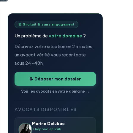
⚖️ Gratuit & sans engagement
Un problème de
votre domaine
?
Décrivez votre situation en 2 minutes,
un avocat vérifié vous recontacte
sous 24-48h.
📝 Déposer mon dossier
Voir les avocats en votre domaine →
AVOCATS DISPONIBLES
Marine Delubac
⚡ Répond en 24h