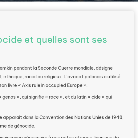
cide et quelles sont ses
Lemkin pendant la Seconde Guerre mondiale, désigne
 ethnique, racial ou religieux. L’avocat polonais a utilisé
on livre « Axis rule in occupied Europe ».
nos », qui signifie « race », et du latin « cide » qui
ide apparait dans la Convention des Nations Unies de 1948,
rime de génocide.
onnaissance nécessaire à ces actes atroces, bien que de