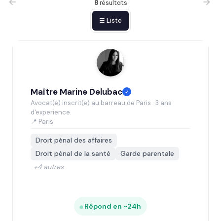
8
résultats
☰ Liste
Maître Marine Delubac
✓
Avocat(e) inscrit(e) au barreau de Paris · 3 ans
d'experience.
📍 Paris
Droit pénal des affaires
Droit pénal de la santé
Garde parentale
+4 autres
Répond en ~24h