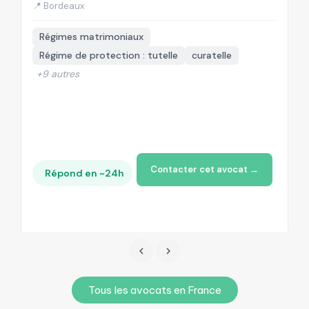
📍 Bordeaux
📍
Régimes matrimoniaux
Régime de protection : tutelle
curatelle
+9 autres
Contacter cet avocat →
Répond en ~24h
Tous les avocats en France