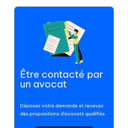
Être contacté par
un avocat
Déposez votre demande et recevez
des propositions d’avocats qualifiés