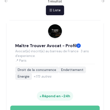
1
résultat
☰ Liste
Maître Trouver Avocat - Profil
✓
Avocat(e) inscrit(e) au barreau de France · 3 ans
d'experience.
📍 Paris
Droit de la concurrence
Endettement
Energie
+175 autres
Répond en ~24h